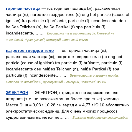
горячая частица
— rus горячая частица (ж), раскаленная
частица (ж); нагретое твердое тело (с) eng hot particle (cause of
ignition) fra particule (f) brûlante, particule (f) incandescente deu
heißes Teilchen (n), heiße Partikel (f) spa partícula (f)
incandescente,… …
Безопасность и гигиена труда. Перевод на
английский, французский, немецкий, испанский языки
нагретое твердое тело
— rus горячая частица (ж),
раскаленная частица (ж); нагретое твердое тело (с) eng hot
particle (cause of ignition) fra particule (f) brûlante, particule (f)
incandescente deu heißes Teilchen (n), heiße Partikel (f) spa
partícula (f) incandescente,… …
Безопасность и гигиена труда.
Перевод на английский, французский, немецкий, испанский языки
ЭЛЕКТРОН
— ЭЛЕКТРОН, отрицательно заряженная эле
штарная (т. е. не разложимая на более про стые) частица.
Масса Э. ш = 9,03 • 10 28 г и заряд е = 4,77 • Ю 10 абсолютных
электростатических единиц. Для очень многих процессов
существенным является не… …
Большая медицинская энциклопедия