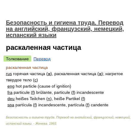
Безопасность и гигиена труда. Перевод
на английский, французский, немецкий,
испанский языки
раскаленная частица
Толкование
Перевод
раскаленная частица
rus
горячая частица (
ж
), раскаленная частица (
ж
); нагретое
твердое тело (
с
)
eng
hot particle (cause of ignition)
fra
particule (
f
) brûlante, particule (
f
) incandescente
deu
heißes Teilchen (
n
), heiße Partikel (
f
)
spa
partícula (
f
) incandescente, partícula (
f
) candente
Безопасность и гигиена труда. Перевод на английский, французский, немецкий,
испанский языки. - Женева
.
1993
.